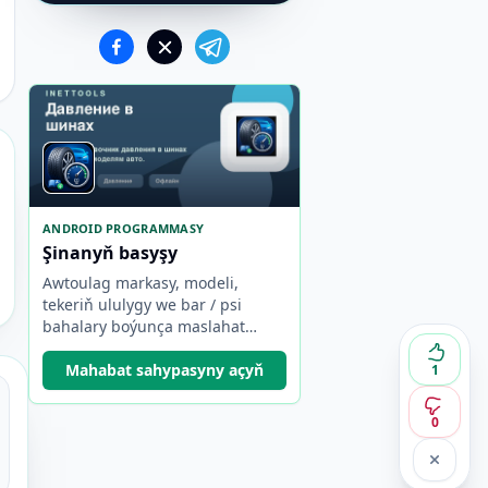
ANDROID PROGRAMMASY
Şinanyň basyşy
Awtoulag markasy, modeli,
tekeriň ululygy we bar / psi
bahalary boýunça maslahat
berilýän teker basyşyny tapyň.
Mahabat sahypasyny açyň
1
0