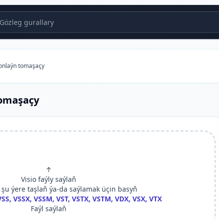
özleg gurallary
 onlaýn tomaşaçy
tomaşaçy
↑
Visio faýly saýlaň
y şu ýere taşlaň ýa-da saýlamak üçin basyň
SS, VSSX, VSSM, VST, VSTX, VSTM, VDX, VSX, VTX
Faýl saýlaň