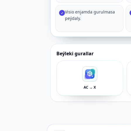
Visio enjamda gurulmasa
✓
peýdaly.
Beýleki gurallar
AC → X