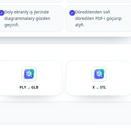
Doly ekranly iş ýerinde
Döredilenden soň
✓
✓
diagrammalary gözden
döredilen PDF-i göçürip
geçiriň.
alyň.
PLY → GLB
X → STL