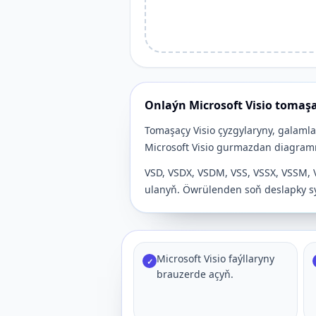
Onlaýn Microsoft Visio tomaş
Tomaşaçy Visio çyzgylaryny, galaml
Microsoft Visio gurmazdan diagramm
VSD, VSDX, VSDM, VSS, VSSX, VSSM, V
ulanyň. Öwrülenden soň deslapky sy
Microsoft Visio faýllaryny
✓
brauzerde açyň.