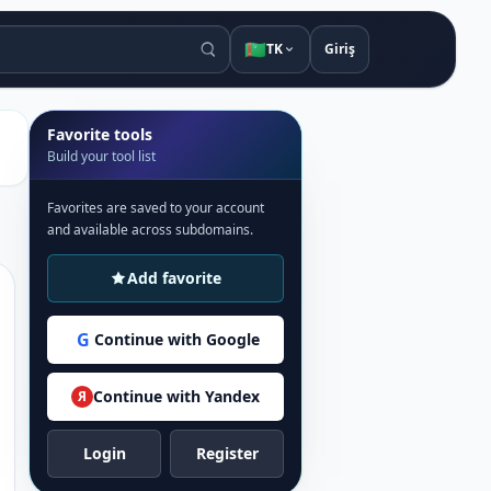
🇹🇲
TK
Giriş
Favorite tools
Build your tool list
Favorites are saved to your account
and available across subdomains.
Add favorite
G
Continue with Google
Continue with Yandex
Я
Login
Register