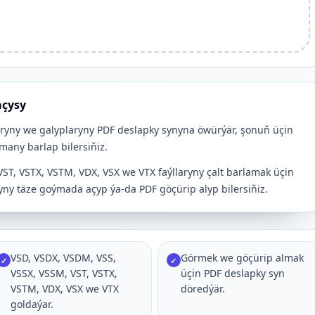
açysy
aryny we galyplaryny PDF deslapky synyna öwürýär, şonuň üçin
any barlap bilersiňiz.
ST, VSTX, VSTM, VDX, VSX we VTX faýllaryny çalt barlamak üçin
ny täze goýmada açyp ýa-da PDF göçürip alyp bilersiňiz.
VSD, VSDX, VSDM, VSS,
Görmek we göçürip almak
✓
✓
VSSX, VSSM, VST, VSTX,
üçin PDF deslapky syn
VSTM, VDX, VSX we VTX
döredýär.
goldaýar.