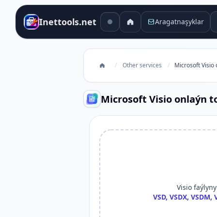
G
Inettools.net
Aragatnaşyklar
/
Other services
/
Microsoft Visio
Microsoft Visio onlaýn 
Visio faýlyn
VSD, VSDX, VSDM, V