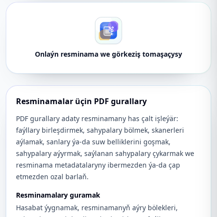
Onlaýn resminama we görkeziş tomaşaçysy
Resminamalar üçin PDF gurallary
PDF gurallary adaty resminamany has çalt işleýär:
faýllary birleşdirmek, sahypalary bölmek, skanerleri
aýlamak, sanlary ýa-da suw belliklerini goşmak,
sahypalary aýyrmak, saýlanan sahypalary çykarmak we
resminama metadatalaryny ibermezden ýa-da çap
etmezden ozal barlaň.
Resminamalary guramak
Hasabat ýygnamak, resminamanyň aýry bölekleri,