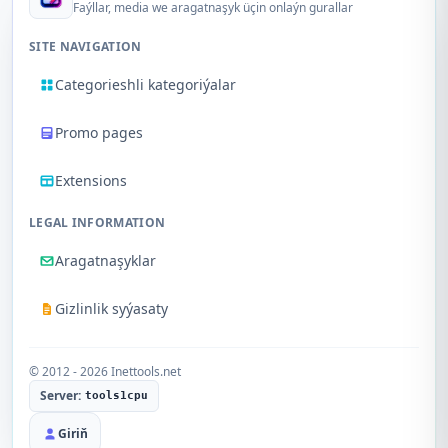
Faýllar, media we aragatnaşyk üçin onlaýn gurallar
SITE NAVIGATION
Categorieshli kategoriýalar
Promo pages
Extensions
LEGAL INFORMATION
Aragatnaşyklar
Gizlinlik syýasaty
© 2012 - 2026 Inettools.net
Server:
tools1cpu
Giriň