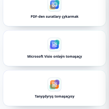
PDF-den suratlary çykarmak
Microsoft Visio onlaýn tomaşaçy
Tanyşdyryş tomaşaçysy