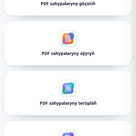
PDF sahypalaryny göçüriň
PDF sahypalaryny aýyryň
PDF sahypalaryny tertipläň