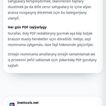
sahypalary tertipleşdirmek, skanirlenen faýllary
düzetmek ýa-da diňe zerur sahypalary öz içine alýan
arassa nusgasyny döretmek üçin bu kategoriýany
ulanyň.
Her gün PDF taýýarlygy
Gurallar, doly PDF redaktoryny gurmak aşa köp boljak
brauzer esasly hereketler üçin döredildi. Netije, asyl
resminama üýtgemän, täze faýl hökmünde göçürilýär.
Onlaýn resminama amallaryny onlaýn tamamlamak we
iş prosesini ýeňil saklamak üçin ýokardaky PDF guralyny
saýlaň.
Inettools.net