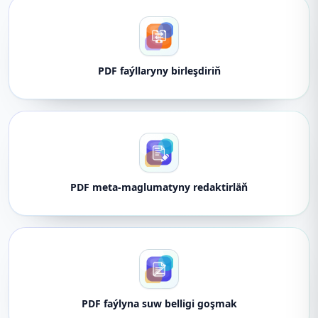
PDF faýllaryny birleşdiriň
PDF meta-maglumatyny redaktirläň
PDF faýlyna suw belligi goşmak