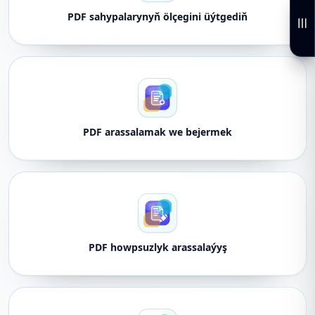
PDF sahypalarynyň ölçegini üýtgediň
PDF arassalamak we bejermek
PDF howpsuzlyk arassalaýyş