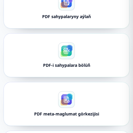
PDF sahypalaryny aýlaň
PDF-i sahypalara bölüň
PDF meta-maglumat görkezijisi