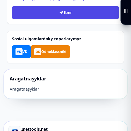
Iber
Sosial ulgamlardaky toparlarymyz
VK
Odnoklassniki
VK
OK
Aragatnaşyklar
Aragatnaşyklar
Inettools.net