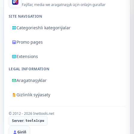
Faýllar, media we aragatnaşyk üçin onlaýn gurallar
SITE NAVIGATION
Categorieshli kategoriýalar
Promo pages
Extensions
LEGAL INFORMATION
Aragatnaşyklar
Gizlinlik syýasaty
© 2012 - 2026 Inettools.net
Server:
tools1cpu
Giriň