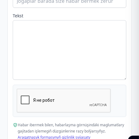
Tekst
Habar ibermek bilen, habarlaşma görnüşindäki maglumatlary
gaýtadan işlemegiň düzgünlerine razy bolýarsyňyz.
Aragatnaşyk formasynyň gizlinlik syýasaty