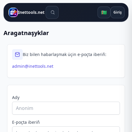
Gözleg gurallary
🇹🇲
Inettools.net
Giriş
Aragatnaşyklar
Biz bilen habarlaşmak üçin e-poçta iberiň:
admin@inettools.net
Ady
E-poçta iberiň