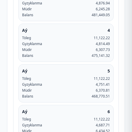
Gyzyklanma
4,876.94
Müdir
6,245.28
Balans
481,449.05
Aý
4
Töleg
11,122.22
Gyzyklanma
4,814.49
Müdir
6,307.73
Balans
475,141.32
Aý
5
Töleg
11,122.22
Gyzyklanma
4,751.41
Müdir
6,370.81
Balans
468,770.51
Aý
6
Töleg
11,122.22
Gyzyklanma
4,687.71
Müdir
6,434.52