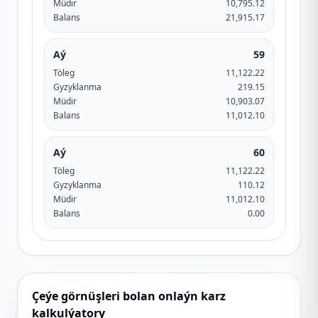
Müdir
10,795.12
Balans
21,915.17
Aý
59
Töleg
11,122.22
Gyzyklanma
219.15
Müdir
10,903.07
Balans
11,012.10
Aý
60
Töleg
11,122.22
Gyzyklanma
110.12
Müdir
11,012.10
Balans
0.00
Çeýe görnüşleri bolan onlaýn karz
kalkulýatory