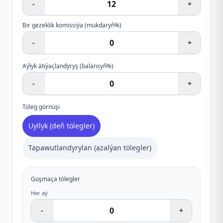
-
+
Bir gezeklik komissiýa (mukdaryň%)
-
+
Aýlyk ätiýaçlandyryş (balansyň%)
-
+
Töleg görnüşi
Uyllyk (deň tölegler)
Tapawutlandyrylan (azalýan tölegler)
Goşmaça tölegler
Her aý
-
+