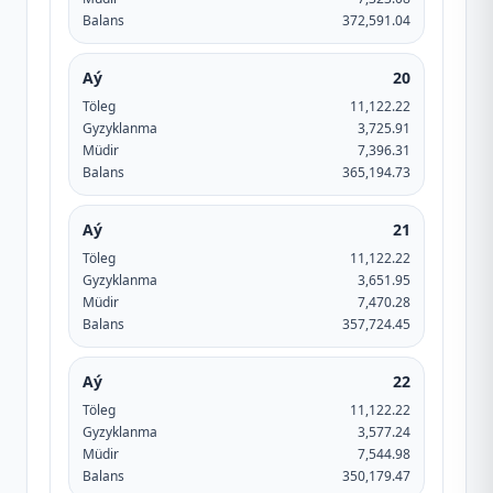
Balans
372,591.04
Aý
20
Töleg
11,122.22
Gyzyklanma
3,725.91
Müdir
7,396.31
Balans
365,194.73
Aý
21
Töleg
11,122.22
Gyzyklanma
3,651.95
Müdir
7,470.28
Balans
357,724.45
Aý
22
Töleg
11,122.22
Gyzyklanma
3,577.24
Müdir
7,544.98
Balans
350,179.47