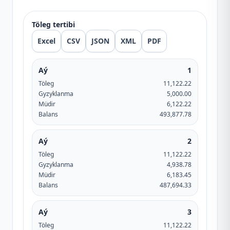
Töleg tertibi
Excel
CSV
JSON
XML
PDF
Aý
1
Töleg
11,122.22
Gyzyklanma
5,000.00
Müdir
6,122.22
Balans
493,877.78
Aý
2
Töleg
11,122.22
Gyzyklanma
4,938.78
Müdir
6,183.45
Balans
487,694.33
Aý
3
Töleg
11,122.22