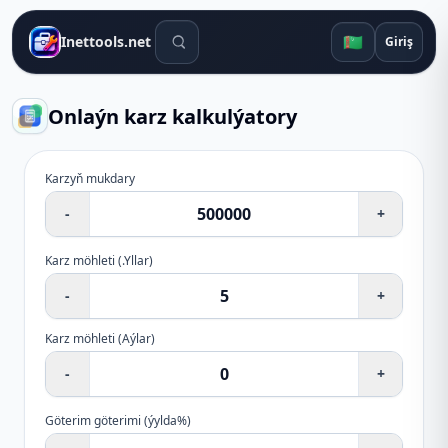
Gözleg gurallary
🇹🇲
Inettools.net
Giriş
Onlaýn karz kalkulýatory
Karzyň mukdary
-
+
Karz möhleti
(
.Yllar
)
-
+
Karz möhleti
(
Aýlar
)
-
+
Göterim göterimi (ýylda%)