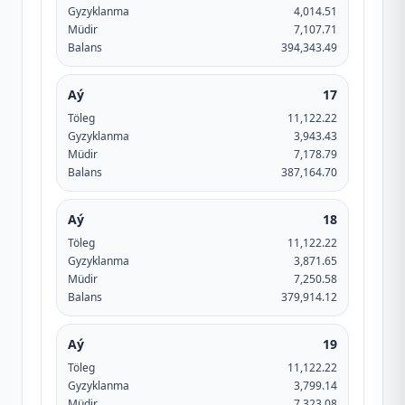
Gyzyklanma
4,014.51
Müdir
7,107.71
Balans
394,343.49
Aý
17
Töleg
11,122.22
Gyzyklanma
3,943.43
Müdir
7,178.79
Balans
387,164.70
Aý
18
Töleg
11,122.22
Gyzyklanma
3,871.65
Müdir
7,250.58
Balans
379,914.12
Aý
19
Töleg
11,122.22
Gyzyklanma
3,799.14
Müdir
7,323.08