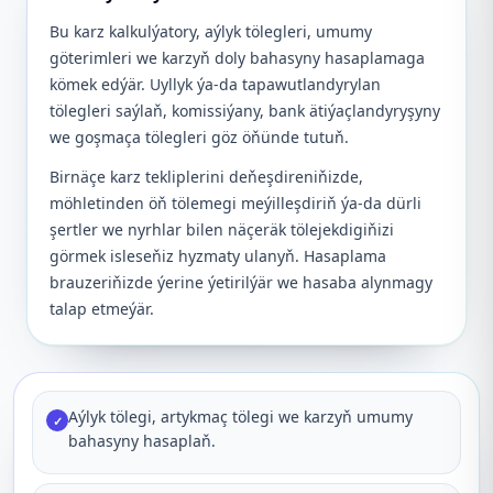
Bu karz kalkulýatory, aýlyk tölegleri, umumy
göterimleri we karzyň doly bahasyny hasaplamaga
kömek edýär. Uyllyk ýa-da tapawutlandyrylan
tölegleri saýlaň, komissiýany, bank ätiýaçlandyryşyny
we goşmaça tölegleri göz öňünde tutuň.
Birnäçe karz tekliplerini deňeşdireniňizde,
möhletinden öň tölemegi meýilleşdiriň ýa-da dürli
şertler we nyrhlar bilen näçeräk tölejekdigiňizi
görmek isleseňiz hyzmaty ulanyň. Hasaplama
brauzeriňizde ýerine ýetirilýär we hasaba alynmagy
talap etmeýär.
Aýlyk tölegi, artykmaç tölegi we karzyň umumy
✓
bahasyny hasaplaň.