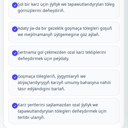
Şol bir karz üçin ýyllyk we tapawutlandyrylan töleg
✓
görnüşlerini deňeşdiriň.
Adaty ýa-da bir gezeklik goşmaça tölegleri goşuň
✓
we meýilnamanyň üýtgemegine göz aýlaň.
Şertnama gol çekmezden ozal karz tekliplerini
✓
deňeşdirmek üçin peýdaly.
Goşmaça tölegleriň, ýygymlaryň we
✓
ätiýaçlandyryşyň karzyň umumy bahasyna nähili
täsir edýändigini barlaň.
Karz şertlerini saýlamazdan ozal ýyllyk we
✓
tapawutlandyrylan tölegleri deňeşdirmek üçin
tertibi ulanyň.