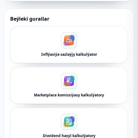
Beýleki gurallar
Inflýasiýa sazlaýjy kalkulýator
Marketplace komissiýasy kalkulýatory
Diwidend hasyl kalkulýatory