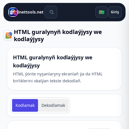
Gözleg gurallary
🇹🇲
Inettools.net
Giriş
HTML guralynyň kodlaýjysy we
kodlaýjysy
HTML guralynyň kodlaýjysy we
kodlaýjysy
HTML ýörite nyşanlaryny ekranlaň ýa-da HTML
birliklerini okalýan tekste dekodlaň.
Kodlamak
Dekodlamak