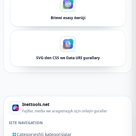
Bitewi esasy öwrüji
SVG-den CSS we Data URI gurallary
Inettools.net
Faýllar, media we aragatnaşyk üçin onlaýn gurallar
SITE NAVIGATION
Categorieshli kategoriýalar