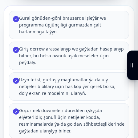
Gural gönüden-göni brauzerde işleýär we
✓
programma üpjünçiligi gurmazdan çalt
barlanmaga taýyn.
Giriş derrew arassalanyp we gaýtadan hasaplanyp
✓
bilner, bu bolsa ownuk-uşak meseleler üçin
peýdaly.
Uzyn tekst, gurluşly maglumatlar ýa-da uly
✓
netijeler bloklary üçin has köp ýer gerek bolsa,
doly ekran re modeimini ulanyň.
Göçürmek düwmeleri döredilen çykyşda
✓
elýeterlidir, şonuň üçin netijeler kodda,
resminamalarda ýa-da goldaw söhbetdeşliklerinde
gaýtadan ulanylyp bilner.