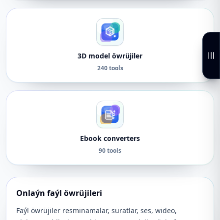
3D model öwrüjiler
240 tools
Ebook converters
90 tools
Onlaýn faýl öwrüjileri
Faýl öwrüjiler resminamalar, suratlar, ses, wideo,