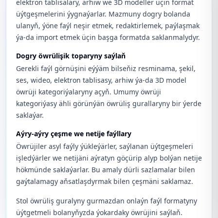
elektron tablisalary, arhiw we 3D modeller üçin format
üýtgeşmelerini ýygnaýarlar. Mazmuny dogry bolanda
ulanyň, ýöne faýl neşir etmek, redaktirlemek, paýlaşmak
ýa-da import etmek üçin başga formatda saklanmalydyr.
Dogry öwrülişik toparyny saýlaň
Gerekli faýl görnüşini eýýäm bilseňiz resminama, şekil,
ses, wideo, elektron tablisasy, arhiw ýa-da 3D model
öwrüji kategoriýalaryny açyň. Umumy öwrüji
kategoriýasy ähli görünýän öwrüliş gurallaryny bir ýerde
saklaýar.
Aýry-aýry çeşme we netije faýllary
Öwrüjiler asyl faýly ýükleýärler, saýlanan üýtgeşmeleri
işledýärler we netijäni aýratyn göçürip alyp bolýan netije
hökmünde saklaýarlar. Bu amaly dürli sazlamalar bilen
gaýtalamagy aňsatlaşdyrmak bilen çeşmäni saklamaz.
Stol öwrüliş guralyny gurmazdan onlaýn faýl formatyny
üýtgetmeli bolanyňyzda ýokardaky öwrüjini saýlaň.