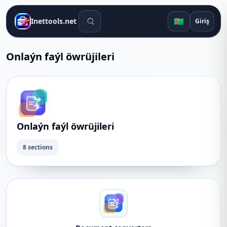
Gözleg gurallary
🇹🇲
Inettools.net
Giriş
Onlaýn faýl öwrüjileri
Onlaýn faýl öwrüjileri
8 sections