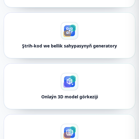
Ştrih-kod we bellik sahypasynyň generatory
Onlaýn 3D model görkeziji