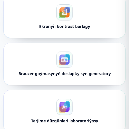
Ekranyň kontrast barlagy
Brauzer goýmasynyň deslapky syn generatory
Terjime düzgünleri laboratoriýasy