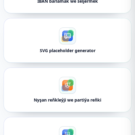
IBAN barlamak we seljermek
SVG placeholder generator
Nyşan reňkleýji we partiýa reňki