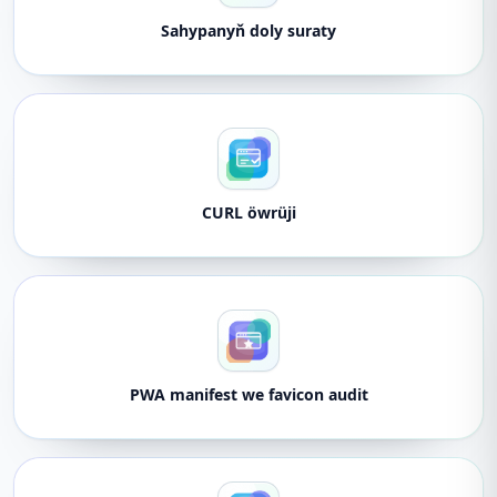
Sahypanyň doly suraty
CURL öwrüji
PWA manifest we favicon audit