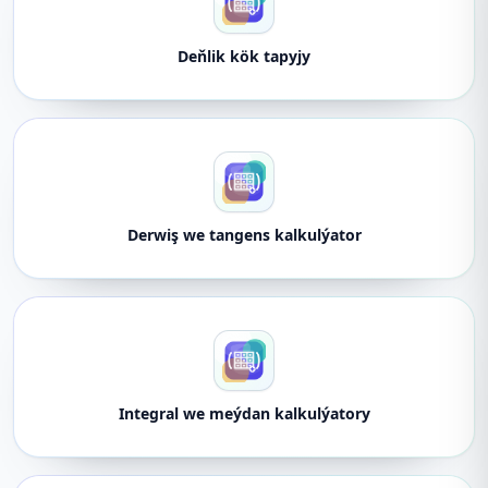
Deňlik kök tapyjy
Derwiş we tangens kalkulýator
Integral we meýdan kalkulýatory