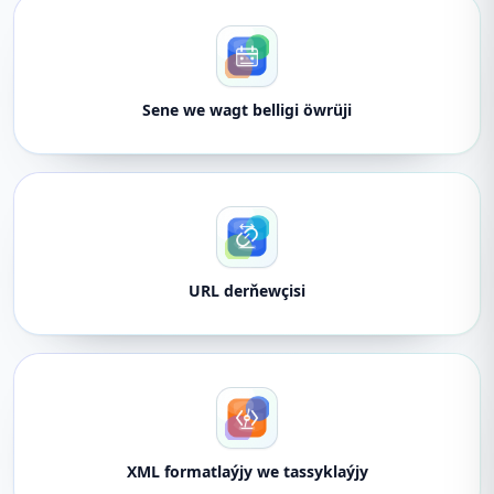
Sene we wagt belligi öwrüji
URL derňewçisi
XML formatlaýjy we tassyklaýjy