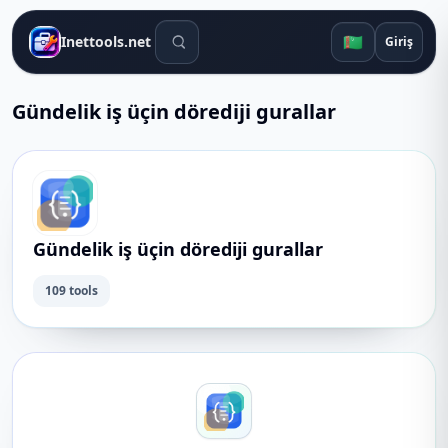
Gözleg gurallary
🇹🇲
Inettools.net
Giriş
Gündelik iş üçin dörediji gurallar
Gündelik iş üçin dörediji gurallar
109 tools