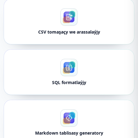
CSV tomaşaçy we arassalaýjy
SQL formatlaýjy
Markdown tablisasy generatory