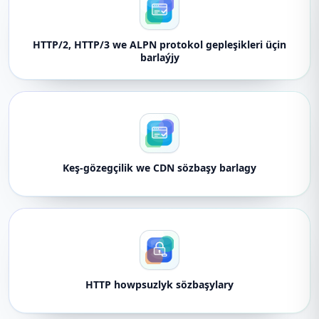
HTTP/2, HTTP/3 we ALPN protokol gepleşikleri üçin
barlaýjy
Keş-gözegçilik we CDN sözbaşy barlagy
HTTP howpsuzlyk sözbaşylary