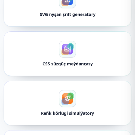
SVG nyşan şrift generatory
CSS süzgüç meýdançasy
Reňk körlügi simulýatory