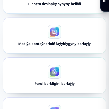
E-poçta deslapky synyny belläň
Mediýa konteýneriniň laýyklygyny barlaýjy
Parol berkligini barlaýjy