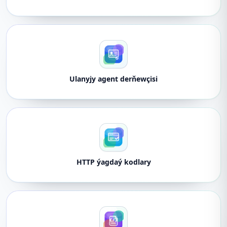
Ulanyjy agent derňewçisi
HTTP ýagdaý kodlary