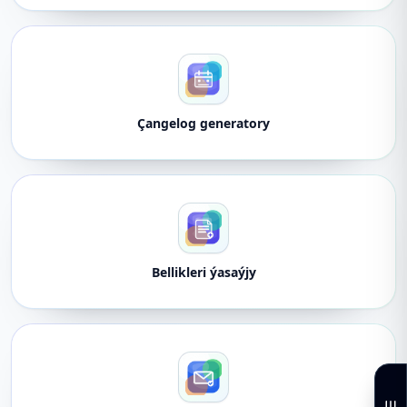
Çangelog generatory
Bellikleri ýasaýjy