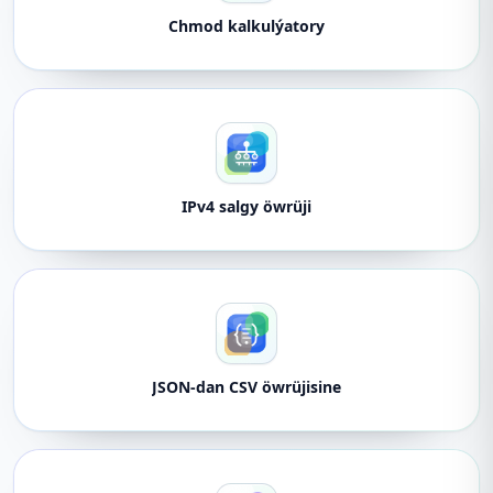
Chmod kalkulýatory
IPv4 salgy öwrüji
JSON-dan CSV öwrüjisine