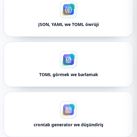
JSON, YAML we TOML öwrüji
TOML görmek we barlamak
crontab generator we düşündiriş