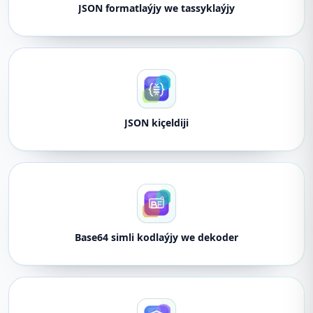
JSON formatlaýjy we tassyklaýjy
JSON kiçeldiji
Base64 simli kodlaýjy we dekoder