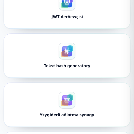
JWT derňewçisi
Tekst hash generatory
Yzygiderli aňlatma synagy