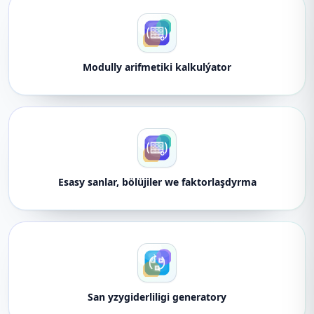
Modully arifmetiki kalkulýator
Esasy sanlar, bölüjiler we faktorlaşdyrma
San yzygiderliligi generatory