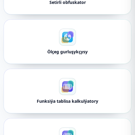
Setirli obfuskator
Ölçeg gurluşykçysy
Funksiýa tablisa kalkulýatory