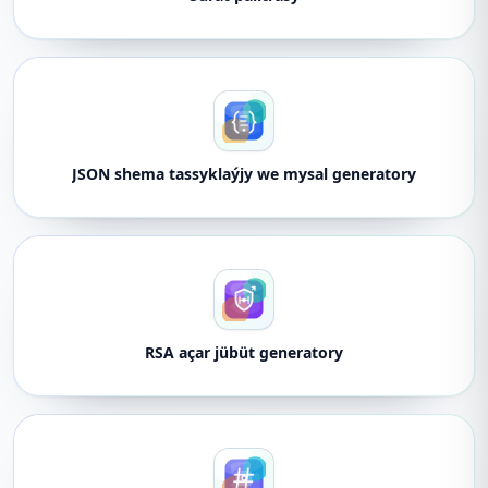
JSON shema tassyklaýjy we mysal generatory
RSA açar jübüt generatory