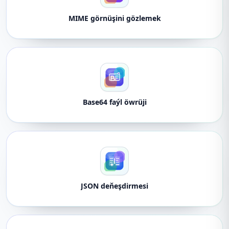
MIME görnüşini gözlemek
Base64 faýl öwrüji
JSON deňeşdirmesi