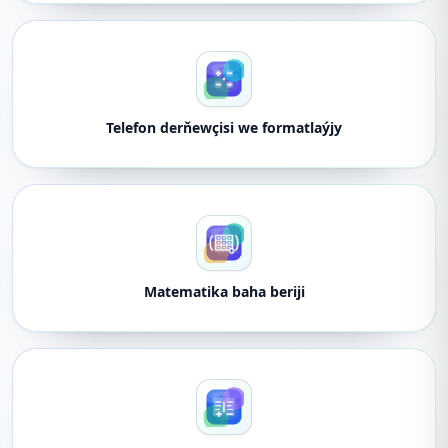
Telefon derňewçisi we formatlaýjy
Matematika baha beriji