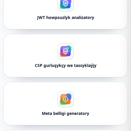
JWT howpsuzlyk analizatory
CSP gurluşykçy we tassyklaýjy
Meta belligi generatory