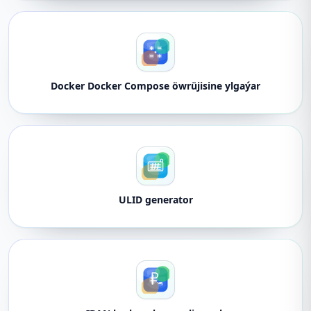
Docker Docker Compose öwrüjisine ylgaýar
ULID generator