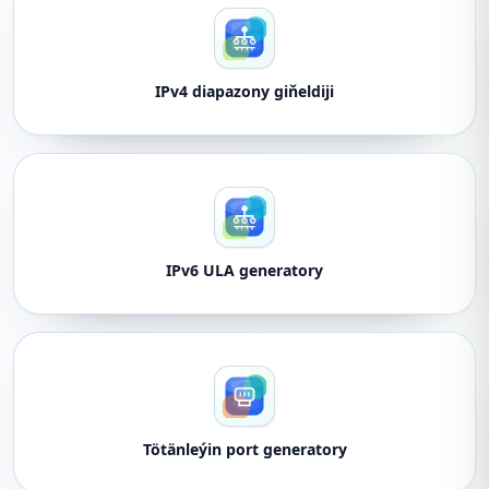
IPv4 diapazony giňeldiji
IPv6 ULA generatory
Tötänleýin port generatory